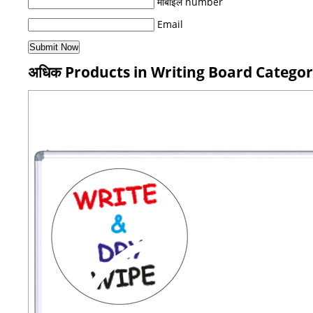
मोबाइल number
Email
अधिक Products in Writing Board Catego