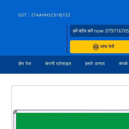
GST : 27AAHHS2318J1ZZ
हमें कॉल करें now :
07971670
जांच भेजें
होम पेज
कंपनी प्रोफाइल
हमारे उत्पाद
संपर्क