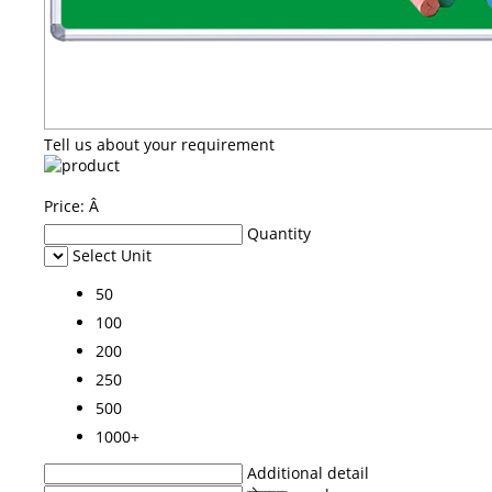
Tell us about your requirement
Price:
Â
Quantity
Select Unit
50
100
200
250
500
1000+
Additional detail