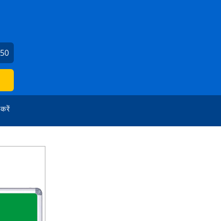
550
 करें